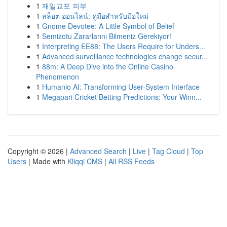
1
재일교포 피부
1
สล็อต ออนไลน์: คู่มือสำหรับมือใหม่
1
Gnome Devotee: A Little Symbol of Belief
1
Semizotu Zararlarını Bilmeniz Gerekiyor!
1
Interpreting EE88: The Users Require for Unders...
1
Advanced surveillance technologies change secur...
1
88m: A Deep Dive into the Online Casino
Phenomenon
1
Humanio AI: Transforming User-System Interface
1
Megapari Cricket Betting Predictions: Your Winn...
Copyright © 2026 |
Advanced Search
|
Live
|
Tag Cloud
|
Top
Users
| Made with
Kliqqi CMS
|
All RSS Feeds