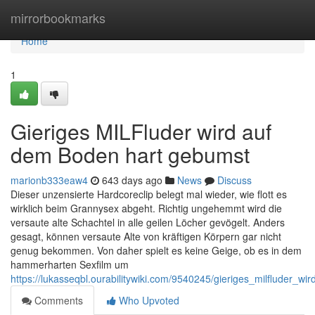
Home
mirrorbookmarks
Home
1
Gieriges MILFluder wird auf
dem Boden hart gebumst
marionb333eaw4
643 days ago
News
Discuss
Dieser unzensierte Hardcoreclip belegt mal wieder, wie flott es
wirklich beim Grannysex abgeht. Richtig ungehemmt wird die
versaute alte Schachtel in alle geilen Löcher gevögelt. Anders
gesagt, können versaute Alte von kräftigen Körpern gar nicht
genug bekommen. Von daher spielt es keine Geige, ob es in dem
hammerharten Sexfilm um
https://lukasseqbl.ourabilitywiki.com/9540245/gieriges_milfluder
Comments
Who Upvoted