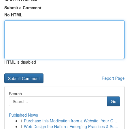
Submit a Comment
No HTML
HTML is disabled
Report Page
Search
Go
Published News
1
Purchase this Medication from a Website: Your G...
1
Web Design the Nation : Emerging Practices & Su...