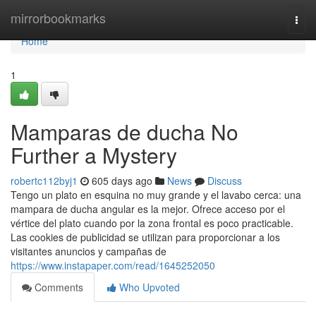
Home
mirrorbookmarks
Togg
navi
Home
1
Mamparas de ducha No
Further a Mystery
robertc112byj1
605 days ago
News
Discuss
Tengo un plato en esquina no muy grande y el lavabo cerca: una
mampara de ducha angular es la mejor. Ofrece acceso por el
vértice del plato cuando por la zona frontal es poco practicable.
Las cookies de publicidad se utilizan para proporcionar a los
visitantes anuncios y campañas de
https://www.instapaper.com/read/1645252050
Comments
Who Upvoted