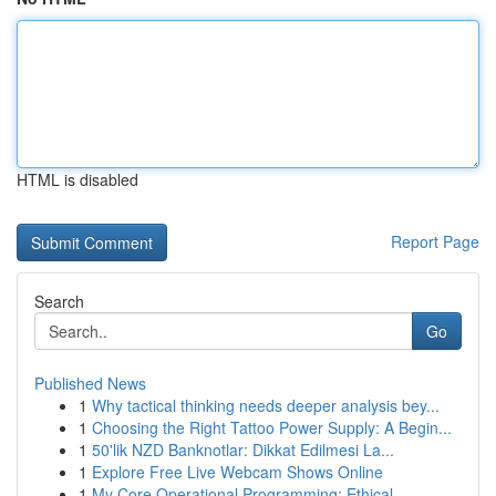
HTML is disabled
Report Page
Search
Go
Published News
1
Why tactical thinking needs deeper analysis bey...
1
Choosing the Right Tattoo Power Supply: A Begin...
1
50'lik NZD Banknotlar: Dikkat Edilmesi La...
1
Explore Free Live Webcam Shows Online
1
My Core Operational Programming: Ethical