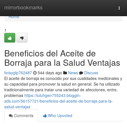
Home
mirrorbookmarks
Togg
navi
Home
1
Beneficios del Aceite de
Borraja para la Salud Ventajas
liviayglp762487
544 days ago
News
Discuss
El aceite de borraja es conocido por sus cualidades medicinales y
su capacidad para promover la salud en general. Se ha utilizado
tradicionalmente para tratar una variedad de afecciones, entre,
problemas
https://luluhgen755243.bloggin-
ads.com/56157721/beneficios-del-aceite-de-borraja-para-la-
salud-ventajas
Comments
Who Upvoted