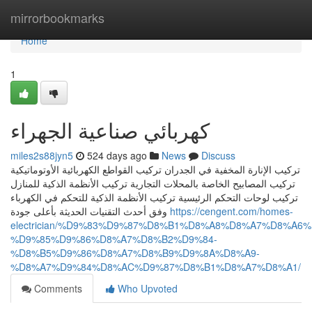
Home
mirrorbookmarks
Home
1
كهربائي صناعية الجهراء
miles2s88jyn5
524 days ago
News
Discuss
تركيب الإنارة المخفية في الجدران تركيب القواطع الكهربائية الأوتوماتيكية
تركيب المصابيح الخاصة بالمحلات التجارية تركيب الأنظمة الذكية للمنازل
تركيب لوحات التحكم الرئيسية تركيب الأنظمة الذكية للتحكم في الكهرباء
وفق أحدث التقنيات الحديثة بأعلى جودة
https://cengent.com/homes-
electrician/%D9%83%D9%87%D8%B1%D8%A8%D8%A7%D8%A6%
%D9%85%D9%86%D8%A7%D8%B2%D9%84-
%D8%B5%D9%86%D8%A7%D8%B9%D9%8A%D8%A9-
%D8%A7%D9%84%D8%AC%D9%87%D8%B1%D8%A7%D8%A1/
Comments
Who Upvoted