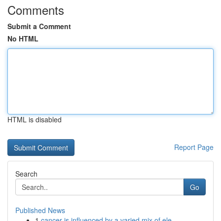
Comments
Submit a Comment
No HTML
HTML is disabled
Report Page
Search
Go
Published News
1
cancer is influenced by a varied mix of ele...