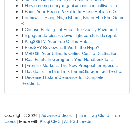
1
How contemporary organisations can cultivate th...
1
Boost Your Reach: A Guide to Press Release Dist...
1
nohuwin – Đăng Nhập Nhanh, Khám Phá Kho Game
Đ...
1
Choose Parking Lot Repair for Quality Pavement ...
1
highgearsteroids reviews highgearsteroids reput...
1
King365TV: Your Top Online Hub
1
FlexiSPY Review: Is It Worth the Hype?
1
MBI365: Your Ultimate Online Casino Destination
1
Real Estate in Gurugram: Your Handbook to ...
1
{Frontier Markets: The New Prospect for Specu...
1
Houston'sTheThis Tank FarmsStorage FacilitiesHo...
1
Deceased Estate Clearance for Complete
Resident...
Copyright © 2026 |
Advanced Search
|
Live
|
Tag Cloud
|
Top
Users
| Made with
Kliqqi CMS
|
All RSS Feeds