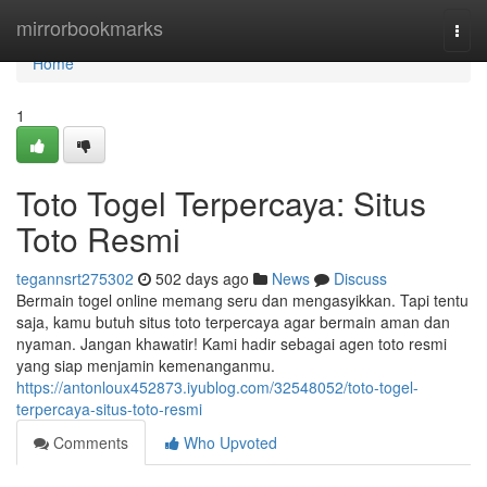
Home
mirrorbookmarks
Togg
navi
Home
1
Toto Togel Terpercaya: Situs
Toto Resmi
tegannsrt275302
502 days ago
News
Discuss
Bermain togel online memang seru dan mengasyikkan. Tapi tentu
saja, kamu butuh situs toto terpercaya agar bermain aman dan
nyaman. Jangan khawatir! Kami hadir sebagai agen toto resmi
yang siap menjamin kemenanganmu.
https://antonloux452873.iyublog.com/32548052/toto-togel-
terpercaya-situs-toto-resmi
Comments
Who Upvoted