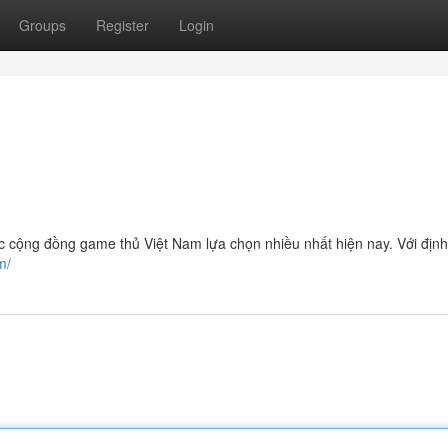
Groups
Register
Login
c cộng đồng game thủ Việt Nam lựa chọn nhiều nhất hiện nay. Với địn
m/