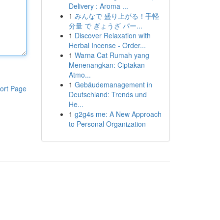
Delivery : Aroma ...
1
みんなで 盛り上がる！手軽
分量 で ぎょうざ パー...
1
Discover Relaxation with
Herbal Incense - Order...
1
Warna Cat Rumah yang
Menenangkan: Ciptakan
Atmo...
1
Gebäudemanagement in
ort Page
Deutschland: Trends und
He...
1
g2g4s me: A New Approach
to Personal Organization