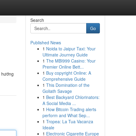
Search
Go
Published News
1
Noida to Jaipur Taxi: Your
Ultimate Journey Guide
1
The MBI999 Casino: Your
Premier Online Bett...
1
Buy copyright Online: A
h hướng
Comprehensive Guide
1
This Domination of the
Goliath Savage
1
Best Backyard Chlorinators:
A Social Media ...
1
How Bitcoin Trading alerts
perform and What Sep...
1
Tropea: La Tua Vacanza
Ideale
1
Electronic Cigarette Europe