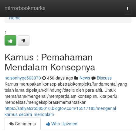
Home
mirrorbookmarks
Togg
navi
Home
1
Karnus : Pemahaman
Mendalam Konsepnya
nelsonhyqc563070
450 days ago
News
Discuss
Karnus merupakan konsep abstrak/kompleks/fundamental yang
telah lama dipelajari/dilindungi/diteliti oleh para ahli. Untuk
memahami/mengenali/memperdalam konsep ini, kita perlu
mendelitasi/mengeksplorasi/memantaskan
https://safiyatcro565010.blogtov.com/15517185/mengenal-
karnus-secara-mendalam
Comments
Who Upvoted