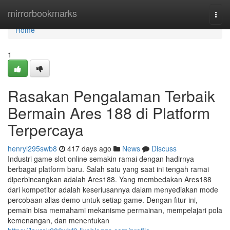
Home
mirrorbookmarks
Togg
navi
Home
1
Rasakan Pengalaman Terbaik
Bermain Ares 188 di Platform
Terpercaya
henryl295swb8
417 days ago
News
Discuss
Industri game slot online semakin ramai dengan hadirnya
berbagai platform baru. Salah satu yang saat ini tengah ramai
diperbincangkan adalah Ares188. Yang membedakan Ares188
dari kompetitor adalah keseriusannya dalam menyediakan mode
percobaan alias demo untuk setiap game. Dengan fitur ini,
pemain bisa memahami mekanisme permainan, mempelajari pola
kemenangan, dan menentukan