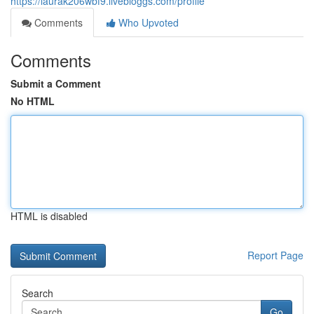
https://laurak206wbf9.livebloggs.com/profile
Comments
Who Upvoted
Comments
Submit a Comment
No HTML
HTML is disabled
Report Page
Search
Go