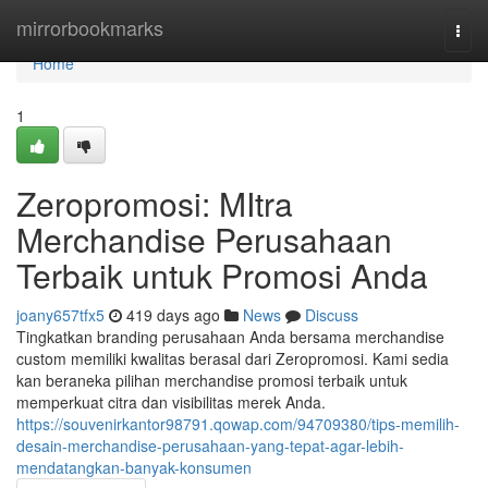
Home
mirrorbookmarks
Togg
navi
Home
1
Zeropromosi: MItra
Merchandise Perusahaan
Terbaik untuk Promosi Anda
joany657tfx5
419 days ago
News
Discuss
Tingkatkan branding perusahaan Anda bersama merchandise
custom memiliki kwalitas berasal dari Zeropromosi. Kami sedia
kan beraneka pilihan merchandise promosi terbaik untuk
memperkuat citra dan visibilitas merek Anda.
https://souvenirkantor98791.qowap.com/94709380/tips-memilih-
desain-merchandise-perusahaan-yang-tepat-agar-lebih-
mendatangkan-banyak-konsumen