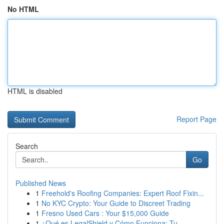
No HTML
HTML is disabled
Report Page
Search
Go
Published News
1
Freehold's Roofing Companies: Expert Roof Fixin...
1
No KYC Crypto: Your Guide to Discreet Trading
1
Fresno Used Cars : Your $15,000 Guide
1
¿Qué es LegalShield y Cómo Funciona: Tu