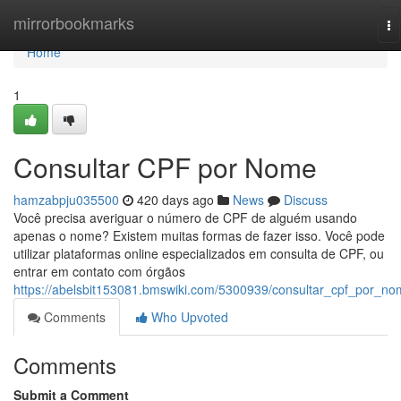
Home
mirrorbookmarks
To
na
Home
1
Consultar CPF por Nome
hamzabpju035500
420 days ago
News
Discuss
Você precisa averiguar o número de CPF de alguém usando
apenas o nome? Existem muitas formas de fazer isso. Você pode
utilizar plataformas online especializados em consulta de CPF, ou
entrar em contato com órgãos
https://abelsbit153081.bmswiki.com/5300939/consultar_cpf_por_n
Comments
Who Upvoted
Comments
Submit a Comment