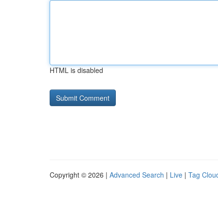
HTML is disabled
Copyright © 2026 |
Advanced Search
|
Live
|
Tag Clou