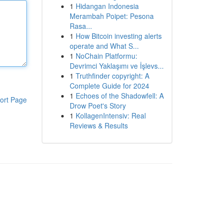
1
Hidangan Indonesia
Merambah Poipet: Pesona
Rasa...
1
How Bitcoin investing alerts
operate and What S...
1
NoChain Platformu:
Devrimci Yaklaşımı ve İşlevs...
1
Truthfinder copyright: A
Complete Guide for 2024
1
Echoes of the Shadowfell: A
ort Page
Drow Poet's Story
1
KollagenIntensiv: Real
Reviews & Results