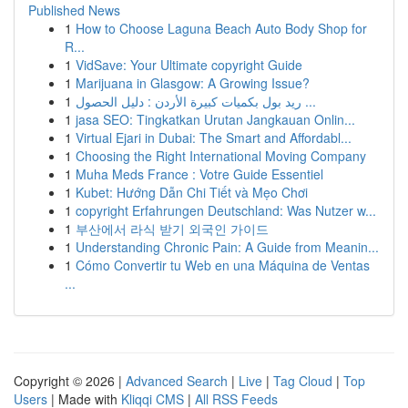
Published News
1
How to Choose Laguna Beach Auto Body Shop for
R...
1
VidSave: Your Ultimate copyright Guide
1
Marijuana in Glasgow: A Growing Issue?
1
ريد بول بكميات كبيرة الأردن : دليل الحصول ...
1
jasa SEO: Tingkatkan Urutan Jangkauan Onlin...
1
Virtual Ejari in Dubai: The Smart and Affordabl...
1
Choosing the Right International Moving Company
1
Muha Meds France : Votre Guide Essentiel
1
Kubet: Hướng Dẫn Chi Tiết và Mẹo Chơi
1
copyright Erfahrungen Deutschland: Was Nutzer w...
1
부산에서 라식 받기 외국인 가이드
1
Understanding Chronic Pain: A Guide from Meanin...
1
Cómo Convertir tu Web en una Máquina de Ventas
...
Copyright © 2026 |
Advanced Search
|
Live
|
Tag Cloud
|
Top
Users
| Made with
Kliqqi CMS
|
All RSS Feeds