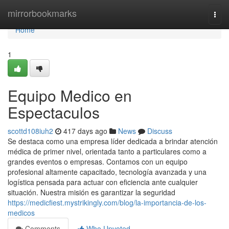
Home
mirrorbookmarks
Togg
navi
Home
1
Equipo Medico en
Espectaculos
scottd108iuh2
417 days ago
News
Discuss
Se destaca como una empresa líder dedicada a brindar atención
médica de primer nivel, orientada tanto a particulares como a
grandes eventos o empresas. Contamos con un equipo
profesional altamente capacitado, tecnología avanzada y una
logística pensada para actuar con eficiencia ante cualquier
situación. Nuestra misión es garantizar la seguridad
https://medicfiest.mystrikingly.com/blog/la-importancia-de-los-
medicos
Comments
Who Upvoted