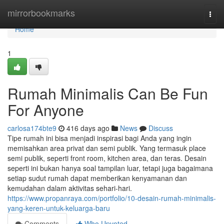
Home
mirrorbookmarks
Togg
navi
Home
1
Rumah Minimalis Can Be Fun
For Anyone
carlosa174bte9
416 days ago
News
Discuss
Tipe rumah ini bisa menjadi inspirasi bagi Anda yang ingin
memisahkan area privat dan semi publik. Yang termasuk place
semi publik, seperti front room, kitchen area, dan teras. Desain
seperti ini bukan hanya soal tampilan luar, tetapi juga bagaimana
setiap sudut rumah dapat memberikan kenyamanan dan
kemudahan dalam aktivitas sehari-hari.
https://www.propanraya.com/portfolio/10-desain-rumah-minimalis-
yang-keren-untuk-keluarga-baru
Comments
Who Upvoted