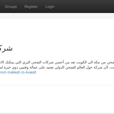
Groups
Register
Login
كويت
لبري التي يمكنك الاستعانة بها لشحن جميع الأغراض التي تريد شحنها من 
الة وفنيين ذوي خبرة لسنوات طويلة في مجال الشحن الدولي والبري، وتقدم 
-from-makkah-to-kuwait