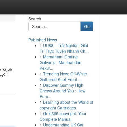
Search
Go
Published News
1
UU88 – Trải Nghiệm Giải
Trí Trực Tuyến Nhanh Ch...
1
Memahami Grating
Galvanis : Manfaat dan
Kekur...
مكة إلى
1
Trending Now: Off-White
خدمات
Gathered Knot-Front ...
1
Discover Gummy High
Chews Around You : How
Purc...
1
Learning about the World of
copyright Cartridges
1
Gold365 copyright: Your
Complete Manual
1
Understanding UK Car