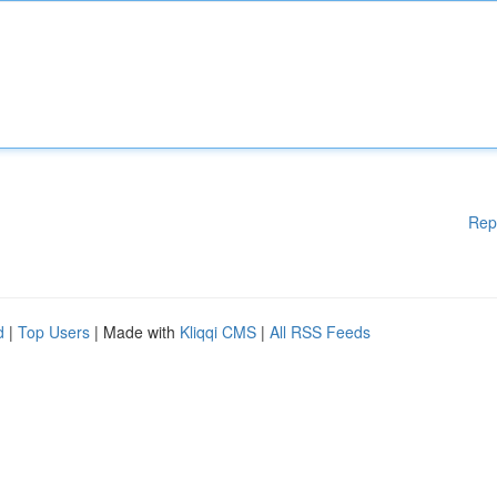
Rep
d
|
Top Users
| Made with
Kliqqi CMS
|
All RSS Feeds