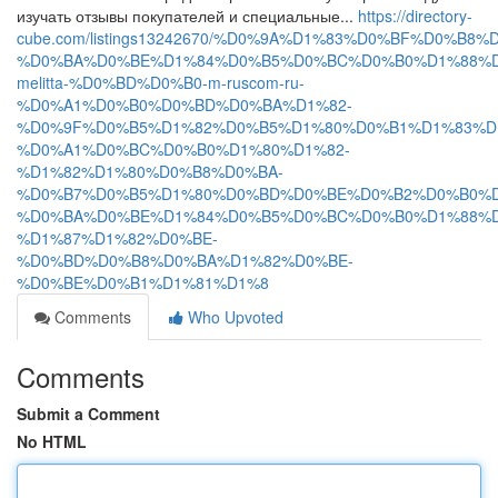
изучать отзывы покупателей и специальные...
https://directory-
cube.com/listings13242670/%D0%9A%D1%83%D0%BF%D0%B8
%D0%BA%D0%BE%D1%84%D0%B5%D0%BC%D0%B0%D1%88%D
melitta-%D0%BD%D0%B0-m-ruscom-ru-
%D0%A1%D0%B0%D0%BD%D0%BA%D1%82-
%D0%9F%D0%B5%D1%82%D0%B5%D1%80%D0%B1%D1%83%D
%D0%A1%D0%BC%D0%B0%D1%80%D1%82-
%D1%82%D1%80%D0%B8%D0%BA-
%D0%B7%D0%B5%D1%80%D0%BD%D0%BE%D0%B2%D0%B0%D
%D0%BA%D0%BE%D1%84%D0%B5%D0%BC%D0%B0%D1%88%D
%D1%87%D1%82%D0%BE-
%D0%BD%D0%B8%D0%BA%D1%82%D0%BE-
%D0%BE%D0%B1%D1%81%D1%8
Comments
Who Upvoted
Comments
Submit a Comment
No HTML