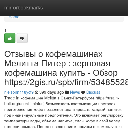
Home
mirrorbookmarks
Home
1
Отзывы о кофемашинах
Мелитта Питер : зерновая
кофемашина купить - Обзор
https://2gis.ru/spb/firm/53485
nielsonn418ycf9
399 days ago
News
Discuss
Trade In кофемашин Melitta в Санкт-Петербурге https://usain-
bolt.org/user/hithintesj Возможность кастомизации настроек
приготовления кофе позволяет адаптировать каждый напиток
под индивидуальные предпочтения. Это включает регулировку
температуры воды, объема напитка, силы кофе в свой черед
степени помола. Перед совершением покупки рекомендуется