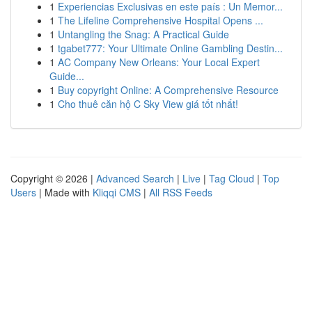
1
Experiencias Exclusivas en este país : Un Memor...
1
The Lifeline Comprehensive Hospital Opens ...
1
Untangling the Snag: A Practical Guide
1
tgabet777: Your Ultimate Online Gambling Destin...
1
AC Company New Orleans: Your Local Expert
Guide...
1
Buy copyright Online: A Comprehensive Resource
1
Cho thuê căn hộ C Sky View giá tốt nhất!
Copyright © 2026 |
Advanced Search
|
Live
|
Tag Cloud
|
Top
Users
| Made with
Kliqqi CMS
|
All RSS Feeds