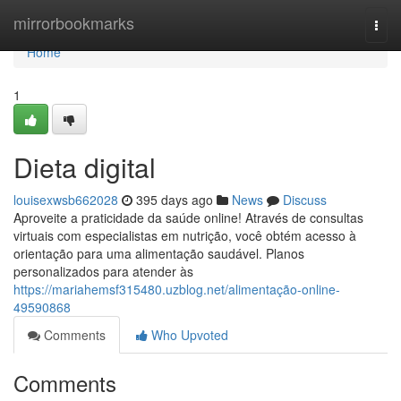
Home
mirrorbookmarks
Togg
navi
Home
1
Dieta digital
louisexwsb662028
395 days ago
News
Discuss
Aproveite a praticidade da saúde online! Através de consultas
virtuais com especialistas em nutrição, você obtém acesso à
orientação para uma alimentação saudável. Planos
personalizados para atender às
https://mariahemsf315480.uzblog.net/alimentação-online-
49590868
Comments
Who Upvoted
Comments