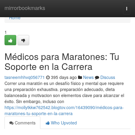
Home
mirrorbookmarks
Togg
navi
Home
1
Médicos para Maratones: Tu
Soporte en la Carrera
tasneemhhvq056771
395 days ago
News
Discuss
Correr una maratón es un desafío físico y mental que requiere
una preparación exhaustiva. preparación adecuado, dieta
balanceada y motivacion son elementos clave para alcanzar el
éxito. Sin embargo, incluso con
https://mollytkkw762542.blogtov.com/16439090/médicos-para-
maratones-tu-soporte-en-la-carrera
Comments
Who Upvoted