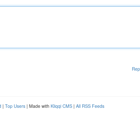
Rep
d
|
Top Users
| Made with
Kliqqi CMS
|
All RSS Feeds