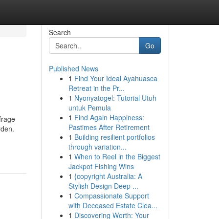
Search
Go
Published News
1
Find Your Ideal Ayahuasca
Retreat in the Pr...
1
Nyonyatogel: Tutorial Utuh
untuk Pemula
1
Find Again Happiness:
frage
Pastimes After Retirement
rden.
1
Building resilient portfolios
through variation...
1
When to Reel in the Biggest
Jackpot Fishing Wins
1
{copyright Australia: A
Stylish Design Deep ...
1
Compassionate Support
with Deceased Estate Clea...
1
Discovering Worth: Your