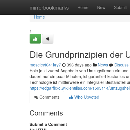
Home
mirrorbookmarks
Home
New
Submit
Home
1
Die Grundprinzipien der 
moseleyt641kry7
396 days ago
News
Discuss
Hole jetzt zuerst Angebote von Umzugsfirmen ein und v
dauert nur ein paar Minuten, ist garantiert kostenlos 
Technologie ist mittlerweile ein integraler Bestandteil 
https://edgarflrxd.wikilentillas.com/1593114/umzugsh
Comments
Who Upvoted
Comments
Submit a Comment