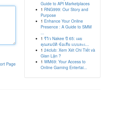
Guide to API Marketplaces
1
RNG999: Our Story and
Purpose
1
Enhance Your Online
Presence : A Guide to SMM
...
1
รีวิว Nakee ปี 65: เผย
คุณสมบัติ ข้อเสีย แบบละเ...
1
24club: Xem Xét Chi Tiết và
Gian Lận ?
1
WM69: Your Access to
ort Page
Online Gaming Entertai...