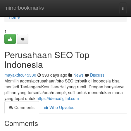
Home
mirrorbookmarks
Togg
navi
Home
1
Perusahaan SEO Top
Indonesia
mayaxdtc845330
393 days ago
News
Discuss
Memilih agensi/perusahaan/biro SEO terbaik di Indonesia bisa
menjadi Tantangan/Kesulitan/Hal yang rumit. Dengan banyaknya
pilihan yang tersedia/ada/mampir, sulit untuk menentukan mana
yang tepat untuk
https://ideaxdigital.com
Comments
Who Upvoted
Comments