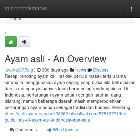
Home
mirrorbookmarks
Togg
navi
Home
1
Ayam asli - An Overview
juvenali677olg3
390 days ago
News
Discuss
Resepi rendang ayam kali ini tidak perlu dimasak terlalu lama
kerana ia menggunakan ayam daging yang biasa kita beli dipasar
dan ia mempunyai banyak kuah berbanding rendang biasa. Di
Indonesia, pertarungan ayam aduan dengan taruhan uang
dilarang, namun beberapa daerah masih memperbolehkan
pertarungan ayam aduan sebagai tradisi dan budaya. Rendang
https://asli-ayam-bangkok38260.blogstival.com/57812761/top-
guidelines-of-ayam-asli-indonesia-apa-saja
Comments
Who Upvoted