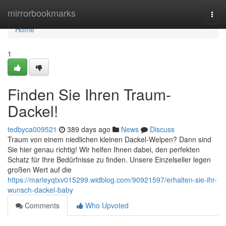
Home
mirrorbookmarks
Togg
navi
Home
1
Finden Sie Ihren Traum-
Dackel!
tedbyca009521
389 days ago
News
Discuss
Traum von einem niedlichen kleinen Dackel-Welpen? Dann sind
Sie hier genau richtig! Wir helfen Ihnen dabei, den perfekten
Schatz für Ihre Bedürfnisse zu finden. Unsere Einzelseller legen
großen Wert auf die
https://marleyqtxv015299.widblog.com/90921597/erhalten-sie-ihr-
wunsch-dackel-baby
Comments
Who Upvoted