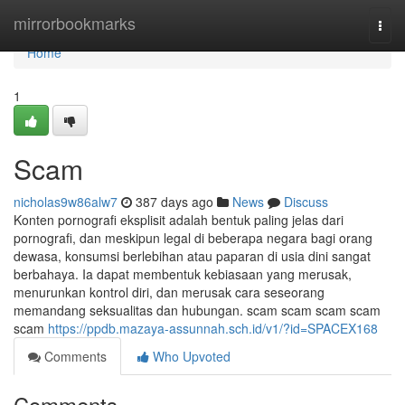
Home
mirrorbookmarks
Togg
navi
Home
1
Scam
nicholas9w86alw7
387 days ago
News
Discuss
Konten pornografi eksplisit adalah bentuk paling jelas dari
pornografi, dan meskipun legal di beberapa negara bagi orang
dewasa, konsumsi berlebihan atau paparan di usia dini sangat
berbahaya. Ia dapat membentuk kebiasaan yang merusak,
menurunkan kontrol diri, dan merusak cara seseorang
memandang seksualitas dan hubungan. scam scam scam scam
scam
https://ppdb.mazaya-assunnah.sch.id/v1/?id=SPACEX168
Comments
Who Upvoted
Comments