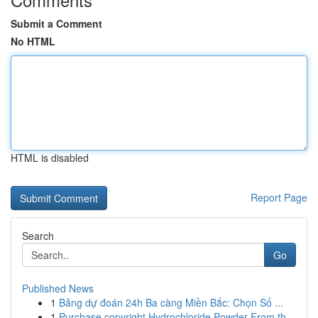
Submit a Comment
No HTML
HTML is disabled
Report Page
Search
Go
Published News
1
Bảng dự đoán 24h Ba càng Miền Bắc: Chọn Số ...
1
Purchase copyright Hydrochloride Powder From th...