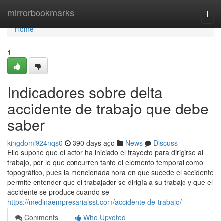
Home
mirrorbookmarks
Togg
navi
Home
1
Indicadores sobre delta
accidente de trabajo que debe
saber
kingdoml924nqs0
390 days ago
News
Discuss
Ello supone que el actor ha iniciado el trayecto para dirigirse al
trabajo, por lo que concurren tanto el elemento temporal como
topográfico, pues la mencionada hora en que sucede el accidente
permite entender que el trabajador se dirigía a su trabajo y que el
accidente se produce cuando se
https://medinaempresarialsst.com/accidente-de-trabajo/
Comments
Who Upvoted