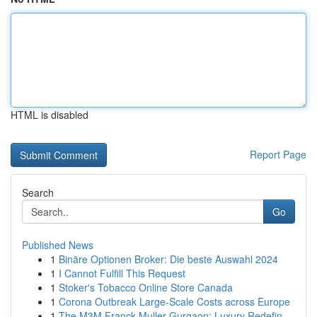
HTML is disabled
Report Page
Search
Go
Published News
1
Binäre Optionen Broker: Die beste Auswahl 2024
1
I Cannot Fulfill This Request
1
Stoker's Tobacco Online Store Canada
1
Corona Outbreak Large-Scale Costs across Europe
1
The M3M Franck Muller Gurgaon: Luxury Redefin...