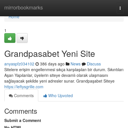
Home
mirrorbookmarks
Togg
navi
Home
1
Grandpasabet Yeni Site
anyaspfz034102
386 days ago
News
Discuss
Sitelere erişim engellenmesi sıkça karşılaşılan bir durum. Sıkıntıları
Aşan Yapılanlar, üyelerin siteye devamlı olarak ulaşmasını
sağlayacak şekilde yeni adresler sunar. Grandpaşabet Siteye
https://leftysgrille.com
Comments
Who Upvoted
Comments
Submit a Comment
No HTML