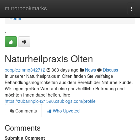
Home
mirrorbookmarks
Togg
navi
Home
1
Naturheilpraxis Olten
poppiezmmq342712
383 days ago
News
Discuss
In unserer Naturheilpraxis in Olten finden Sie vielfältige
Behandlungsmöglichkeiten aus dem Bereich der Naturheilkunde.
Wir legen großen Wert auf eine ganzheitliche Betreuung und
möchten Ihnen dabei helfen, Ihre
https://zubairnplo421590.csublogs.com/profile
Comments
Who Upvoted
Comments
Submit a Comment