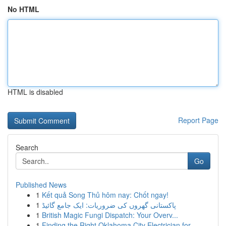
No HTML
HTML is disabled
Report Page
Search
Go
Published News
1
Kết quả Song Thủ hôm nay: Chốt ngay!
1
پاکستانی گھروں کی ضروریات: ایک جامع گائیڈ
1
British Magic Fungi Dispatch: Your Overv...
1
Finding the Right Oklahoma City Electrician for...