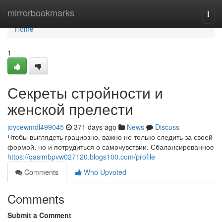
Home
mirrorbookmarks
Togg
navi
Home
1
Секреты стройности и
женской прелести
joycewmdl499045
371 days ago
News
Discuss
Чтобы выглядеть грациозно, важно не только следить за своей
формой, но и потрудиться о самочувствии. Сбалансированное
https://qasimbpvw027120.blogs100.com/profile
Comments
Who Upvoted
Comments
Submit a Comment