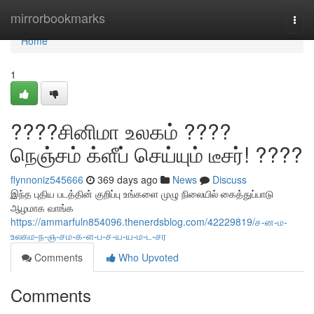
Home
mirrorbookmarks
Togg
navi
Home
1
????சினிமா உலகம் ????
நெஞ்சம் க்ளீப் செய்யும் டீசர்! ????
flynnoniz545666
369 days ago
News
Discuss
இந்த புதிய படத்தின் குறிப்பு உங்களை முழு நிலையில் கைத்துப்பாடு
ஆழமாக வாங்க
https://ammarfuln854096.thenerdsblog.com/42229819/ச-ன-ம-
உலகம-ந-ஞ-சம-க-ள-ப-ச-ய-ய-ம-ட-சர
Comments
Who Upvoted
Comments