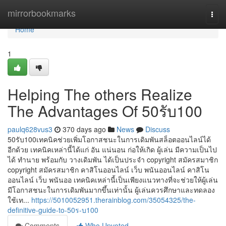
Home
mirrorbookmarks
Togg
navi
Home
1
Helping The others Realize
The Advantages Of 50รับ100
paulq628vus3
370 days ago
News
Discuss
50รับ100เทคนิคช่วยเพิ่มโอกาสชนะในการเดิมพันสล็อตออนไลน์ได้
อีกด้วย เทคนิคเหล่านี้ได้แก่ อัน แน่นอน ก่อให้เกิด ผู้เล่น มีความเป็นไป
ได้ ทำนาย พร้อมกับ วางเดิมพัน ได้เป็นประจำ copyright สมัครสมาชิก
copyright สมัครสมาชิก คาสิโนออนไลน์ เว็บ พนันออนไลน์ คาสิโน
ออนไลน์ เว็บ พนันออ เทคนิคเหล่านี้เป็นเพียงแนวทางที่จะช่วยให้ผู้เล่น
มีโอกาสชนะในการเดิมพันมากขึ้นเท่านั้น ผู้เล่นควรศึกษาและทดลอง
ใช้เท...
https://5010052951.therainblog.com/35054325/the-
definitive-guide-to-50ร-บ100
Comments
Who Upvoted