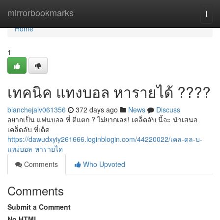
Home
mirrorbookmarks
Togg
navi
Home
1
เทคนิค แทงบอล หารายได้ ????
blanchejaiv061356
372 days ago
News
Discuss
อยากเป็น แฟนบอล ที่ ตีแตก ? ไม่ยากเลย! เคล็ดลับ นี้จะ นำเสนอ
เคล็ดลับ ที่เด็ด
https://dawudxyiy261666.loginblogin.com/44220022/เคล-ดล-บ-
แทงบอล-หารายได
Comments
Who Upvoted
Comments
Submit a Comment
No HTML