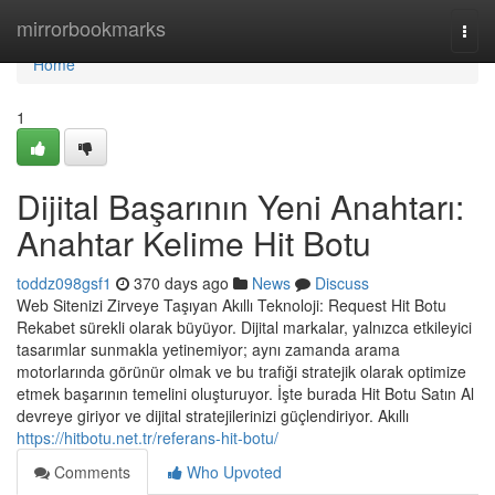
Home
mirrorbookmarks
Togg
navi
Home
1
Dijital Başarının Yeni Anahtarı:
Anahtar Kelime Hit Botu
toddz098gsf1
370 days ago
News
Discuss
Web Sitenizi Zirveye Taşıyan Akıllı Teknoloji: Request Hit Botu
Rekabet sürekli olarak büyüyor. Dijital markalar, yalnızca etkileyici
tasarımlar sunmakla yetinemiyor; aynı zamanda arama
motorlarında görünür olmak ve bu trafiği stratejik olarak optimize
etmek başarının temelini oluşturuyor. İşte burada Hit Botu Satın Al
devreye giriyor ve dijital stratejilerinizi güçlendiriyor. Akıllı
https://hitbotu.net.tr/referans-hit-botu/
Comments
Who Upvoted