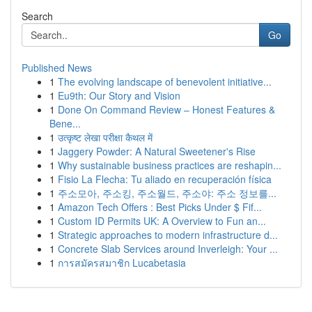
Search
Go
Published News
1
The evolving landscape of benevolent initiative...
1
Eu9th: Our Story and Vision
1
Done On Command Review – Honest Features &
Bene...
1
उत्कृष्ट लेखा परीक्षा कैथल में
1
Jaggery Powder: A Natural Sweetener's Rise
1
Why sustainable business practices are reshapin...
1
Fisio La Flecha: Tu aliado en recuperación física
1
주소모아, 주소킹, 주소월드, 주소야: 주소 정보를...
1
Amazon Tech Offers : Best Picks Under $ Fif...
1
Custom ID Permits UK: A Overview to Fun an...
1
Strategic approaches to modern infrastructure d...
1
Concrete Slab Services around Inverleigh: Your ...
1
การสมัครสมาชิก Lucabetasia