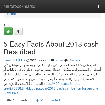
Home
mirrorbookmarks
Togg
navi
Home
1
5 Easy Facts About 2018 cash
Described
dinahp812bkt2
367 days ago
News
Discuss
اطّلع على كافة مطاعم دبي التي حازت على نجوم وجوائز ميشلان لأي
أسئلة أو استفسارات، يُمكنك الاتصال بسفارة دولة الإمارات في دولتك، أو
التواصل مع وزارة الصحة ووقاية المجتمع. اطلع على هذا الدليل الشامل
للاستمتاع بإجازة رائعة وقضاء أجمل الأوقات في واحدة من أكثر مدن
العالم أماناً اكتشف المزيد عن
https://400-loans-for-bad-
credit73838.tinyblogging.com/2018-cash-can-be-fun-for-anyone-
80393621
Comments
Who Upvoted