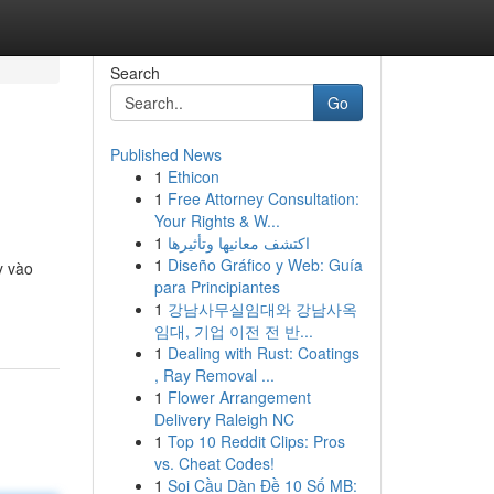
Search
Go
Published News
1
Ethicon
1
Free Attorney Consultation:
Your Rights & W...
1
اكتشف معانيها وتأثيرها
1
Diseño Gráfico y Web: Guía
y vào
para Principiantes
1
강남사무실임대와 강남사옥
임대, 기업 이전 전 반...
1
Dealing with Rust: Coatings
, Ray Removal ...
1
Flower Arrangement
Delivery Raleigh NC
1
Top 10 Reddit Clips: Pros
vs. Cheat Codes!
1
Soi Cầu Dàn Đề 10 Số MB: