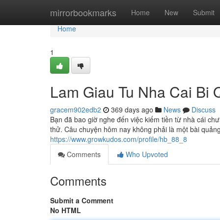
Home
mirrorbookmarks
Home
New
Submit
Home
1
Lam Giau Tu Nha Cai Bi 
gracem902edb2
369 days ago
News
Discuss
Bạn đã bao giờ nghe đến việc kiếm tiền từ nhà cái chư
thử. Câu chuyện hôm nay không phải là một bài quảng 
https://www.growkudos.com/profile/hb_88_8
Comments
Who Upvoted
Comments
Submit a Comment
No HTML