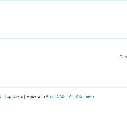
Rep
d
|
Top Users
| Made with
Kliqqi CMS
|
All RSS Feeds