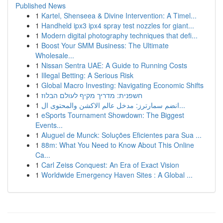
Published News
1
Kartel, Shenseea & Divine Intervention: A Timel...
1
Handheld ipx3 ipx4 spray test nozzles for giant...
1
Modern digital photography techniques that defi...
1
Boost Your SMM Business: The Ultimate
Wholesale...
1
Nissan Sentra UAE: A Guide to Running Costs
1
Illegal Betting: A Serious Risk
1
Global Macro Investing: Navigating Economic Shifts
1
חשפנית: מדריך מקיף לעולם הבלוז
1
انضم سمارترز: مدخل عالم الاكشن والمحتوى ال...
1
eSports Tournament Showdown: The Biggest
Events...
1
Aluguel de Munck: Soluções Eficientes para Sua ...
1
88m: What You Need to Know About This Online
Ca...
1
Carl Zeiss Conquest: An Era of Exact Vision
1
Worldwide Emergency Haven Sites : A Global ...