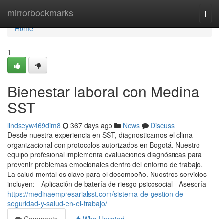
Home
mirrorbookmarks
Togg
navi
Home
1
Bienestar laboral con Medina
SST
lindseyw469dim8
367 days ago
News
Discuss
Desde nuestra experiencia en SST, diagnosticamos el clima
organizacional con protocolos autorizados en Bogotá. Nuestro
equipo profesional implementa evaluaciones diagnósticas para
prevenir problemas emocionales dentro del entorno de trabajo.
La salud mental es clave para el desempeño. Nuestros servicios
incluyen: - Aplicación de batería de riesgo psicosocial - Asesoría
https://medinaempresarialsst.com/sistema-de-gestion-de-
seguridad-y-salud-en-el-trabajo/
Comments
Who Upvoted