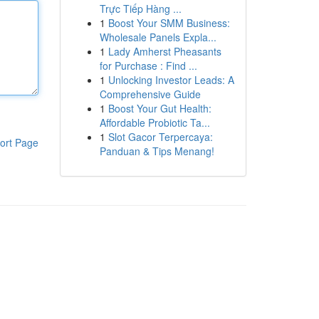
Trực Tiếp Hàng ...
1
Boost Your SMM Business:
Wholesale Panels Expla...
1
Lady Amherst Pheasants
for Purchase : Find ...
1
Unlocking Investor Leads: A
Comprehensive Guide
1
Boost Your Gut Health:
Affordable Probiotic Ta...
1
Slot Gacor Terpercaya:
ort Page
Panduan & Tips Menang!