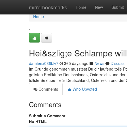
Home
mirrorbookmarks
Home
New
Submit
Home
1
Hei&szlig;e Schlampe will
damienx086blv7
365 days ago
News
Discuss
Im Grunde genommen müsstest Du dir laufend tolle Por
geilsten Erotiktube Deutschlands, Österreichs und de
tollste Sextube fileür Deutschland, Österreich und de
Comments
Who Upvoted
Comments
Submit a Comment
No HTML