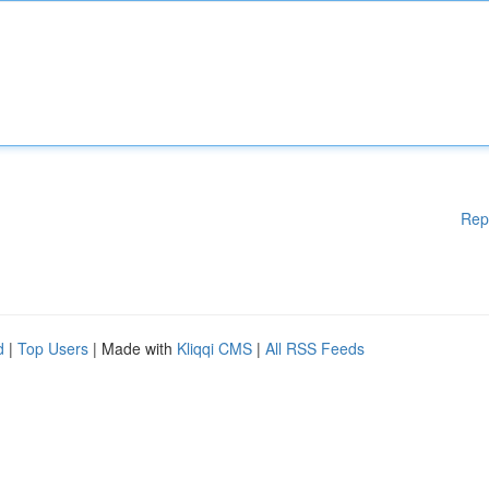
Rep
d
|
Top Users
| Made with
Kliqqi CMS
|
All RSS Feeds