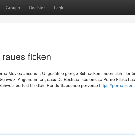
Groups
Register
Login
 raues ficken
no Movies ansehen. Ungezählte gierige Schnecken finden sich hierfür
r Schweiz. Angenommen, dass Du Bock auf kostenlose Porno Flicks hast,
r Schweiz perfekt für dich. Hunderttausende perverse
https://porno-room