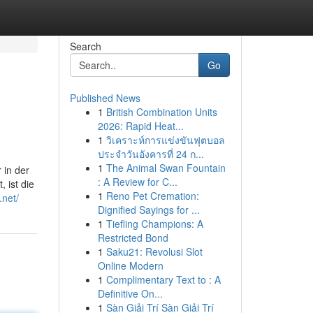
Search
Go
Published News
1
British Combination Units
2026: Rapid Heat...
1
วิเคราะห์การแข่งขันฟุตบอล
ประจำวันอังคารที่ 24 ก...
1
The Animal Swan Fountain
 in der
: A Review for C...
 ist die
1
Reno Pet Cremation:
.net/
Dignified Sayings for ...
1
Tiefling Champions: A
Restricted Bond
1
Saku21: Revolusi Slot
Online Modern
1
Complimentary Text to : A
Definitive On...
1
Sàn Giải Trí Sàn Giải Trí