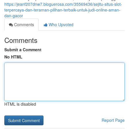
https://jeanf207dnw7.bloguerosa.com/35569436/sejitu-situs-slot-
terpercaya-dan-teraman-pilihan-terbaik-untuk-judi-online-aman-
dan-gacor
Comments
Who Upvoted
Comments
Submit a Comment
No HTML
HTML is disabled
Report Page