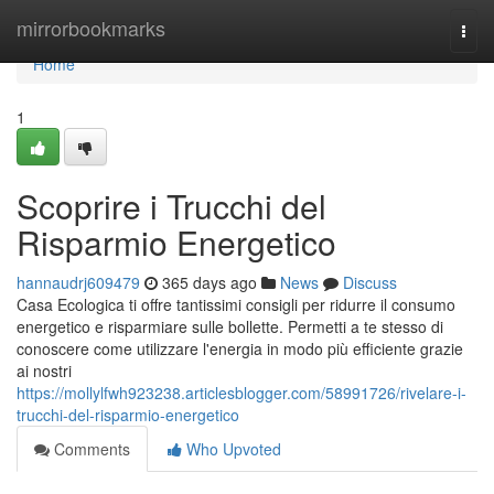
Home
mirrorbookmarks
Togg
navi
Home
1
Scoprire i Trucchi del
Risparmio Energetico
hannaudrj609479
365 days ago
News
Discuss
Casa Ecologica ti offre tantissimi consigli per ridurre il consumo
energetico e risparmiare sulle bollette. Permetti a te stesso di
conoscere come utilizzare l'energia in modo più efficiente grazie
ai nostri
https://mollylfwh923238.articlesblogger.com/58991726/rivelare-i-
trucchi-del-risparmio-energetico
Comments
Who Upvoted