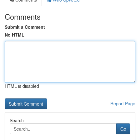
Comments
Submit a Comment
No HTML
HTML is disabled
Report Page
Search
Go