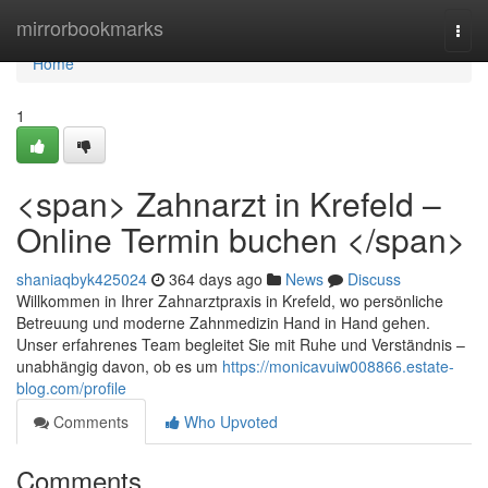
Home
mirrorbookmarks
Togg
navi
Home
1
<span> Zahnarzt in Krefeld –
Online Termin buchen </span>
shaniaqbyk425024
364 days ago
News
Discuss
Willkommen in Ihrer Zahnarztpraxis in Krefeld, wo persönliche
Betreuung und moderne Zahnmedizin Hand in Hand gehen.
Unser erfahrenes Team begleitet Sie mit Ruhe und Verständnis –
unabhängig davon, ob es um
https://monicavuiw008866.estate-
blog.com/profile
Comments
Who Upvoted
Comments