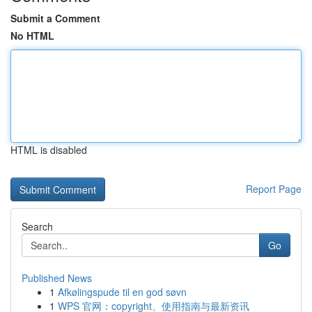
Submit a Comment
No HTML
HTML is disabled
Report Page
Search
Go
Published News
1
Afkølingspude til en god søvn
1
WPS 官网：copyright、使用指南与最新资讯