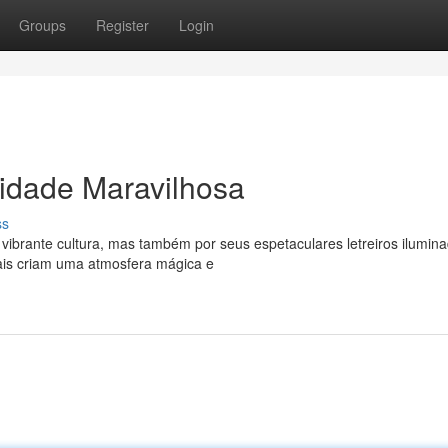
Groups
Register
Login
Cidade Maravilhosa
ss
 vibrante cultura, mas também por seus espetaculares letreiros ilumin
uais criam uma atmosfera mágica e