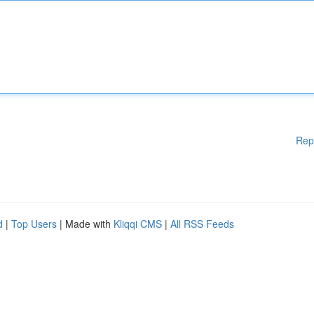
Rep
d
|
Top Users
| Made with
Kliqqi CMS
|
All RSS Feeds