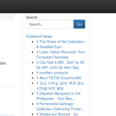
Search
Go
Published News
1
The Rules of Set Collection:
A Detailed Expl...
1
Laser Tattoo Removal: Your
Complete Overview
1
Cầu Giải 8 MN · Dịch Vụ Xổ
ados.
Số VIP: Chốt Số Hôm Nay
1
covidien products
1
Akun TikTok Emperor268
1
강남 사무실 임대, 후회 없는
선택을 위한 꿀팁
1
Dispatch Bouquets to the
Philippines - Your Bes...
1
Parramatta Garbage
Collection Delivering Truste...
1
Vresse-sur-Semois : Un