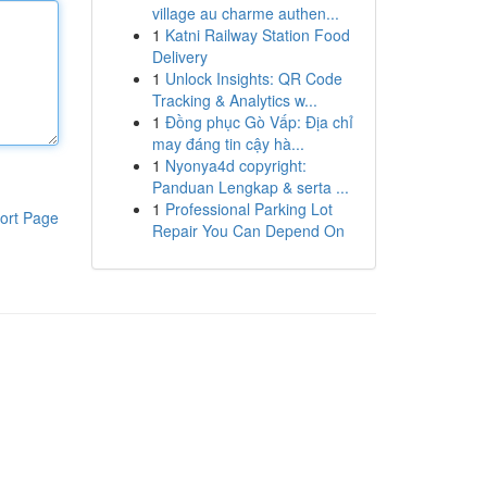
village au charme authen...
1
Katni Railway Station Food
Delivery
1
Unlock Insights: QR Code
Tracking & Analytics w...
1
Đồng phục Gò Vấp: Địa chỉ
may đáng tin cậy hà...
1
Nyonya4d copyright:
Panduan Lengkap & serta ...
1
Professional Parking Lot
ort Page
Repair You Can Depend On