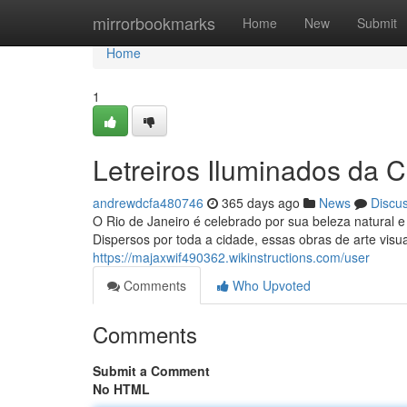
Home
mirrorbookmarks
Home
New
Submit
Home
1
Letreiros Iluminados da 
andrewdcfa480746
365 days ago
News
Discu
O Rio de Janeiro é celebrado por sua beleza natural e
Dispersos por toda a cidade, essas obras de arte vis
https://majaxwif490362.wikinstructions.com/user
Comments
Who Upvoted
Comments
Submit a Comment
No HTML