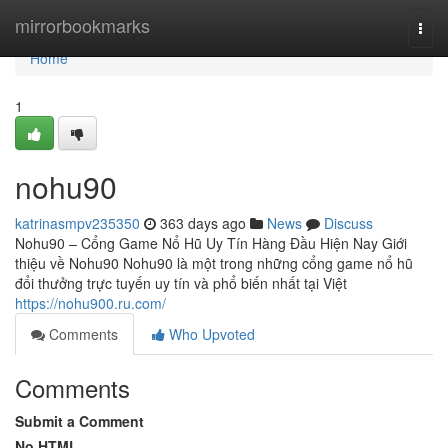
Home
mirrorbookmarks
Togg
navi
Home
1
nohu90
katrinasmpv235350
363 days ago
News
Discuss
Nohu90 – Cổng Game Nổ Hũ Uy Tín Hàng Đầu Hiện Nay Giới
thiệu về Nohu90 Nohu90 là một trong những cổng game nổ hũ
đổi thưởng trực tuyến uy tín và phổ biến nhất tại Việt
https://nohu900.ru.com/
Comments
Who Upvoted
Comments
Submit a Comment
No HTML