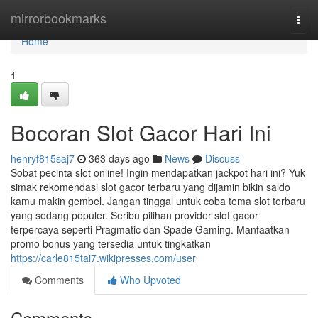
Home
mirrorbookmarks
Togg
navi
Home
1
Bocoran Slot Gacor Hari Ini
henryf815saj7
363 days ago
News
Discuss
Sobat pecinta slot online! Ingin mendapatkan jackpot hari ini? Yuk
simak rekomendasi slot gacor terbaru yang dijamin bikin saldo
kamu makin gembel. Jangan tinggal untuk coba tema slot terbaru
yang sedang populer. Seribu pilihan provider slot gacor
terpercaya seperti Pragmatic dan Spade Gaming. Manfaatkan
promo bonus yang tersedia untuk tingkatkan
https://carle815tai7.wikipresses.com/user
Comments
Who Upvoted
Comments