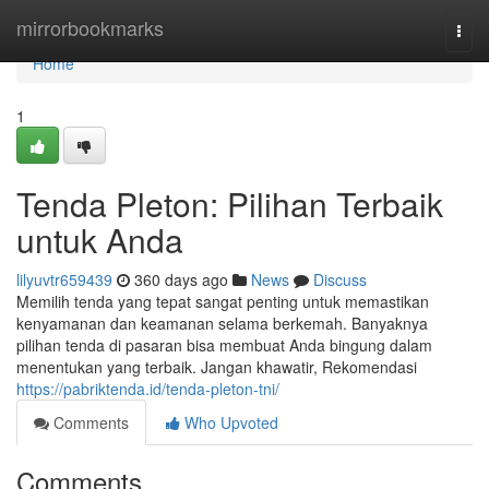
Home
mirrorbookmarks
Togg
navi
Home
1
Tenda Pleton: Pilihan Terbaik
untuk Anda
lilyuvtr659439
360 days ago
News
Discuss
Memilih tenda yang tepat sangat penting untuk memastikan
kenyamanan dan keamanan selama berkemah. Banyaknya
pilihan tenda di pasaran bisa membuat Anda bingung dalam
menentukan yang terbaik. Jangan khawatir, Rekomendasi
https://pabriktenda.id/tenda-pleton-tni/
Comments
Who Upvoted
Comments