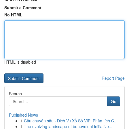
Submit a Comment
No HTML
HTML is disabled
Report Page
Search
Go
Published News
1
Cầu chuyên sâu · Dịch Vụ Xổ Số VIP: Phân tích C...
1
The evolving landscape of benevolent initiative...