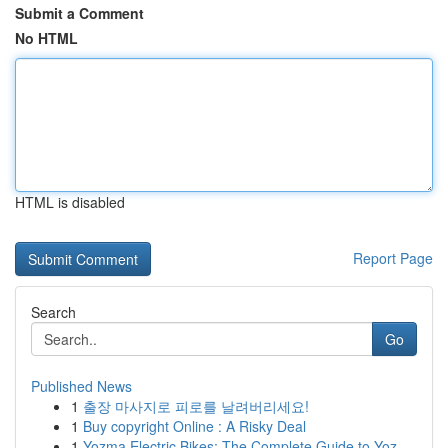
Submit a Comment
No HTML
HTML is disabled
Report Page
Search
Go
Published News
1
출장 마사지로 피로를 날려버리세요!
1
Buy copyright Online : A Risky Deal
1
Yozma Electric Bikes: The Complete Guide to Yoz...