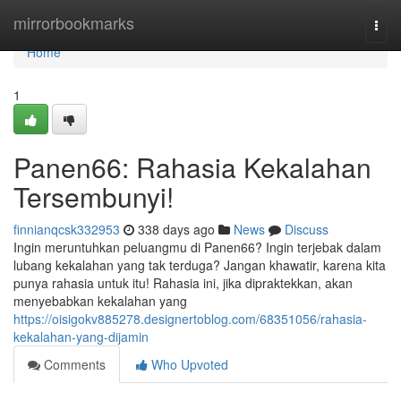
Home
mirrorbookmarks
Togg
navi
Home
1
Panen66: Rahasia Kekalahan
Tersembunyi!
finnianqcsk332953
338 days ago
News
Discuss
Ingin meruntuhkan peluangmu di Panen66? Ingin terjebak dalam
lubang kekalahan yang tak terduga? Jangan khawatir, karena kita
punya rahasia untuk itu! Rahasia ini, jika dipraktekkan, akan
menyebabkan kekalahan yang
https://oisigokv885278.designertoblog.com/68351056/rahasia-
kekalahan-yang-dijamin
Comments
Who Upvoted