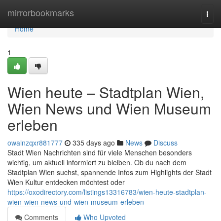
Home
mirrorbookmarks
Togg
navi
Home
1
Wien heute – Stadtplan Wien,
Wien News und Wien Museum
erleben
owainzqxr881777
335 days ago
News
Discuss
Stadt Wien Nachrichten sind für viele Menschen besonders
wichtig, um aktuell informiert zu bleiben. Ob du nach dem
Stadtplan Wien suchst, spannende Infos zum Highlights der Stadt
Wien Kultur entdecken möchtest oder
https://oxodirectory.com/listings13316783/wien-heute-stadtplan-
wien-wien-news-und-wien-museum-erleben
Comments
Who Upvoted