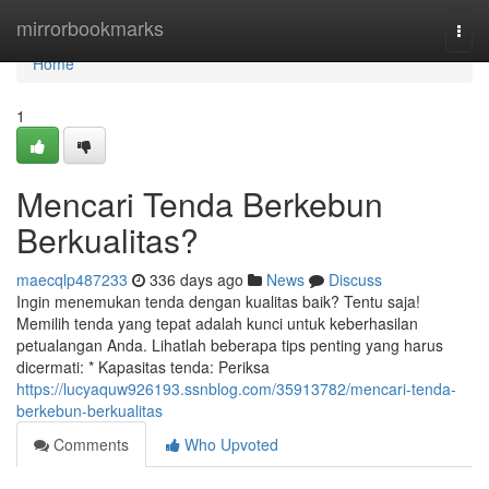
Home
mirrorbookmarks
Togg
navi
Home
1
Mencari Tenda Berkebun
Berkualitas?
maecqlp487233
336 days ago
News
Discuss
Ingin menemukan tenda dengan kualitas baik? Tentu saja!
Memilih tenda yang tepat adalah kunci untuk keberhasilan
petualangan Anda. Lihatlah beberapa tips penting yang harus
dicermati: * Kapasitas tenda: Periksa
https://lucyaquw926193.ssnblog.com/35913782/mencari-tenda-
berkebun-berkualitas
Comments
Who Upvoted