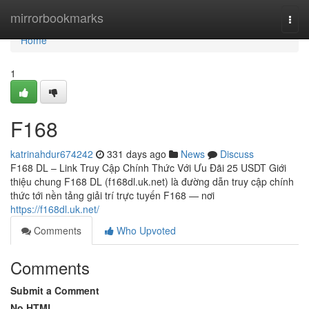
Home
mirrorbookmarks
Togg
navi
Home
1
F168
katrinahdur674242
331 days ago
News
Discuss
F168 DL – Link Truy Cập Chính Thức Với Ưu Đãi 25 USDT Giới
thiệu chung F168 DL (f168dl.uk.net) là đường dẫn truy cập chính
thức tới nền tảng giải trí trực tuyến F168 — nơi
https://f168dl.uk.net/
Comments
Who Upvoted
Comments
Submit a Comment
No HTML